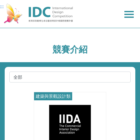
:::
:::
主
主
上
要
要
方
內
內
選
容
容
單
競賽介紹
建築與景觀設計類