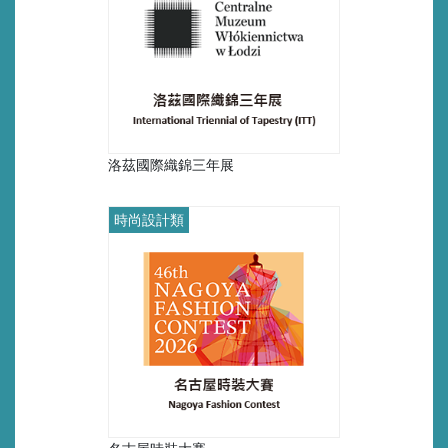
洛茲國際織錦三年展
時尚設計類