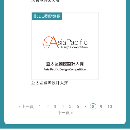
名古屋時裝大賽
非IDC獎勵競賽
亞太區國際設計大賽
«
1
2
3
4
5
6
7
8
9
10
»