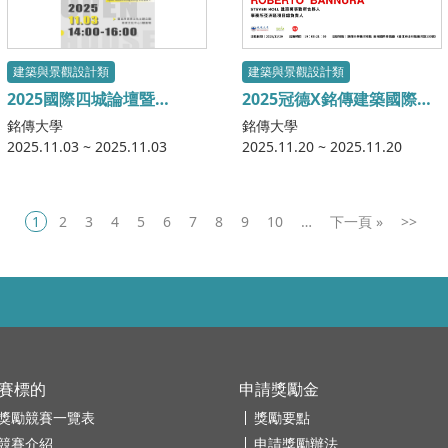
建築與景觀設計類
建築與景觀設計類
2025國際四城論壇暨
2025冠德X銘傳建築國際講
YellowKorner Awards
座
銘傳大學
銘傳大學
2025.11.03 ~ 2025.11.03
2025.11.20 ~ 2025.11.20
1
2
3
4
5
6
7
8
9
10
…
»
>>
賽標的
申請獎勵金
獎勵競賽一覽表
獎勵要點
競賽介紹
申請獎勵辦法