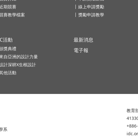
近期競賽
線上申請獎勵
競賽教學檔案
獎勵申請教學
DC活動
最新消息
頒獎典禮
電子報
來自亞洲的設計力量
設計深耕X生根設計
其他活動
教育部
413
+886
學系
idc.