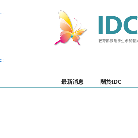
主
主
上
:::
要
要
方
內
內
選
容
容
單
:::
最新消息
關於IDC