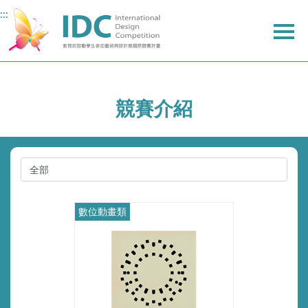
:::
:::
主
主
上
要
要
方
內
內
選
容
容
單
競賽介紹
數位動畫類