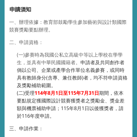
申請須知
一、辦理依據：教育部鼓勵學生參加藝術與設計類國際
競賽獎勵要點辦理。
二、申請資格：
(
一
)
參賽時為我國公私立高級中等以上學校在學學
生，並具有中華民國國籍者。
申請者及共同創作者
倘以公司、企業或產學合作單位名義參賽，或同時
具有教師身分
(
含專、兼任教師
)
者，均不符申請資格
及獎勵補助範圍。
(
二
)
受理
114
年
8
月
1
日至
115
年
7
月
31
日
期間，依本
要點規定獲國際設計競賽獲獎者之獎勵金、獎金差
額與機票補助申請；
115
年
8
月
1
日以後獲獎者，請
於
116
年度申請。
三、申請作業：