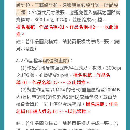
設計類、工藝設計類、建築與景觀設計類、時尚設
計類)
：A4直式尺寸數張，應避免置入獲獎之國際競
賽標誌，300dpi之JPG檔，並壓縮成zip檔。
檔名規範：作品名稱-01、作品名稱-02……以此類
推。
註：若作品圖為橫式，請將兩張橫式拼成一張。(請
見示意圖)
A-2.作品檔案
(數位動畫類)
：
(1)作品海報及畫面截圖A4直式尺寸數張，300dpi
之JPG檔，並壓縮成zip檔。
檔名規範：作品名
稱-01、作品名稱-02……以此類推。
(2)動畫作品請以 MP4 的格式
(盡量壓縮至100MB
內)
連同申請書
(請
勿超過25MB)
交給學校，並由學
校負責單位一同上傳至雲端空間。
檔名規範：作品
名稱+申請人姓名-01……以此類推。
註：若作品圖為橫式，請將兩張橫式拼成一張；若