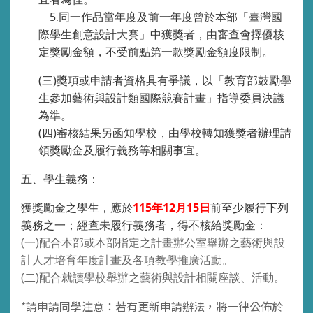
5
同一作品當年度及前一年度曾於本部「臺灣國
.
際學生創意設計大賽」中獲獎者，由審查會擇優核
定獎勵金額，不受前點第一款獎勵金額度限制。
(
三
)
獎項或申請者資格具有爭議，以「教育部鼓勵學
生參加藝術與設計類國際競賽計畫」指導委員決議
為準。
(
四
)
審核結果另函知學校，由學校轉知獲獎者辦理請
領獎勵金及履行義務等相關事宜。
五、學生義務：
獲獎勵金之學生，應於
115
年
12
月
15
日
前至少履行下列
義務之一；經查未履行義務者，得不核給獎勵金：
(
一
)
配合本部或本部指定之計畫辦公室舉辦之藝術與設
計人才培育年度計畫及各項教學推廣活動。
(
二
)
配合就讀學校舉辦之藝術與設計相關座談、活動。
*請申請同學注意：若有更新申請辦法，將一律公佈於