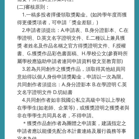
(
二
)
審核原則：
1.
一稿多投者擇優領取獎勵金。
(
如跨學年度而獲
得更優獎項者，可申請「獎金差額」
)
2.
申請者須提出：
A.
申請表、
B.
身分證影本、
C.
在
學證明、
D.
英文名字證明文件、
E.
二種以上兼具獲
獎 者姓名及作品名稱之官方得獎證明文件、
F.
授權
書、
G.
獲獎作品彩色書面稿、
H.
學校公文
(
參賽時所
屬學校應協助申請者連同申請資料發文至教育部
)
3.
若為共同創作之獲獎作品，須取得其他組員同
意始得以個人身份申請獎勵金，申請以一次為限。
共同創作者須提出：
A.
身分證影本
B.
在學證明
C.
英
文名字證明文件
D.
切結書
4.
共同創作者如非我國公私立高級中等以上學校
在學學生
(
如老師、企業等
)
，或獲獎證明之獲獎者與
非在學學生共同具名者，不得申請。
＊獲獎作品創作者為團體之申請案，建議指定之
申請者應以能優先配合本計畫連絡及履行義務等事
宜者為佳。