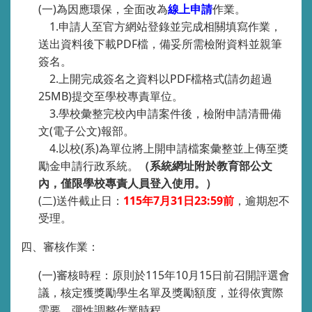
(
一
)
為因應環保，全面改為
線上申請
作業。
1.
申請人至官方網站登錄並完成相關填寫作業，
送出資料後下載
PDF
檔，備妥所需檢附資料並親筆
簽名。
2.
上開完成簽名之資料以
PDF
檔格式(請勿超過
25MB)提交至學校專責單位。
3.
學校彙整完校內申請案件後，檢附申請清冊備
文
(
電子公文
)
報部。
4.
以校(系)為單位將上開申請檔案彙整並上傳至獎
勵金申請行政系統。
（系統網址附於教育部公文
內，僅限學校專責人員登入使用。）
(
二
)
送件截止日：
115
年
7
月
31
日
23:59
前
，逾期恕不
受理。
四、審核作業：
(
一
)
審核時程：原則於
115
年
10
月
15
日前召開評選會
議，核定獲獎勵學生名單及獎勵額度，並得依實際
需要，彈性調整作業時程。