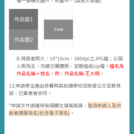
僅一張橫式圖片，則置中
。(請見示意圖)
B.得獎者照片：10*10cm，300dpi之JPG檔；以個
人照為主，勿繳交團體照，並壓縮成zip檔。
檔名為
作品名稱＋姓名，例：作品名稱-王大明
。
12.申請學生應由參賽時其就讀學校協助發公文至教育
部，已畢業者亦同。
*申請文件請確保每個欄位填寫無誤，
皆須申請人及共
創者親筆簽名(包含電子簽名)
。