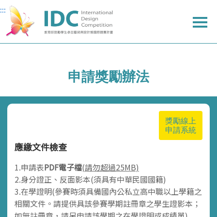
:::
:::
主
主
上
要
要
方
內
內
選
容
容
單
申請獎勵辦法
獎勵線上
申請系統
應繳文件檢查
1.申請表
PDF電子檔
(請勿超過25MB)
2.身分證正、反面影本(須具有中華民國國籍)
3.在學證明(參賽時須具備國內公私立高中職以上學籍之
相關文件。請提供具該參賽學期註冊章之學生證影本；
如無註冊章，請另申請該學期之在學證明或成績單)