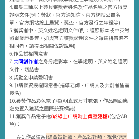
4.備妥二種以上兼具獲獎者姓名及作品名稱之官方得獎
證明文件(例：
獎狀、
官方通知信、官方網站公告名
單、官方網站線上展覽、獎盃、官方發行之年鑑等)
5.獲獎者中、英文姓名證明文件(例：護照影本或中英對
照畢業證書等，如與官方獲獎證明文件之羅馬拼音略不
相同者，請提出相關佐證說明)
6.作品授權同意書
7.
共同創作者
之身分證影本、在學證明、英文姓名證明
文件、切結書
8.獎勵金申請聲明書
9.申請個資授權同意書(指導老師、申請人及共創者皆需
簽名)
10.獲獎作品彩色電子檔(A4直式尺寸數張，作品圖面應
避免置入獲獎之國際競賽標誌)
11.獲獎作品電子檔
(於線上申請時上傳壓縮檔)
(包含AB
項)：
A-1.作品檔案
(綜合設計類、產品設計類、視覺傳達