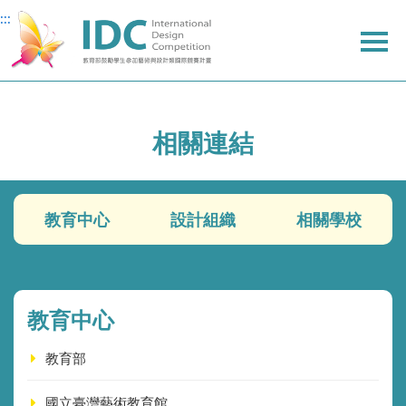
:::
:::
主
主
上
要
要
方
內
內
選
容
容
單
相關連結
教育中心
設計組織
相關學校
教育中心
教育部
國立臺灣藝術教育館