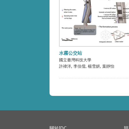
水霧公交站
國立臺灣科技大學
許禕洋
李佳儒
楊雪妍
葉靜怡
關於IDC
競