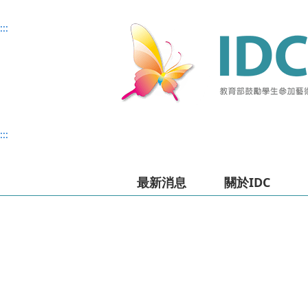
主
主
上
:::
要
要
方
內
內
選
容
容
單
:::
最新消息
關於IDC