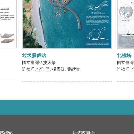
垃圾攔截站
北極塔
國立臺灣科技大學
國立臺灣
許禕洋
李佳儒
楊雪妍
葉靜怡
許禕洋
賽標的
申請獎勵金