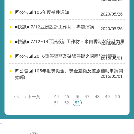
◤公告◢ 105年度補件通知
2020/05/26
■快訊■ 7/12亞洲設計工作坊－專題演講
2020/05/26
■快訊■ 7/12~14亞洲設計工作坊－來自香港的設計力量
2020/05/26
◤公告◢ 2016暫停舉辦及確認停辦之國際設計競賽
2016/06/01
◤公告◢ 105年度獎勵金、獎金差額及差旅補助申請開
2016/05/01
始囉!
<<
«
…
44
45
46
47
48
49
50
51
52
53
:::