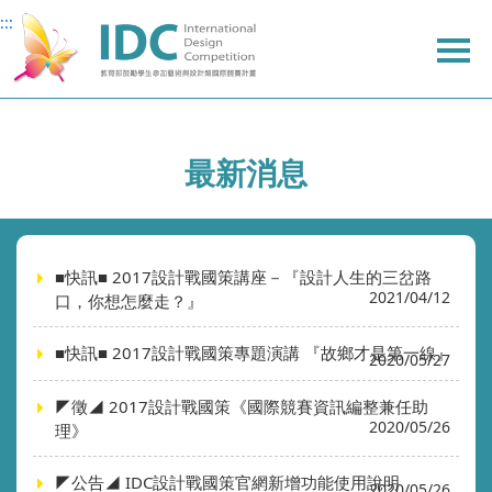
:::
:::
主
主
上
要
要
方
內
內
選
容
容
單
最新消息
■快訊■ 2017設計戰國策講座－『設計人生的三岔路
2021/04/12
口，你想怎麼走？』
■快訊■ 2017設計戰國策專題演講 『故鄉才是第一線』
2020/05/27
◤徵◢ 2017設計戰國策《國際競賽資訊編整兼任助
2020/05/26
理》
◤公告◢ IDC設計戰國策官網新增功能使用說明
2020/05/26