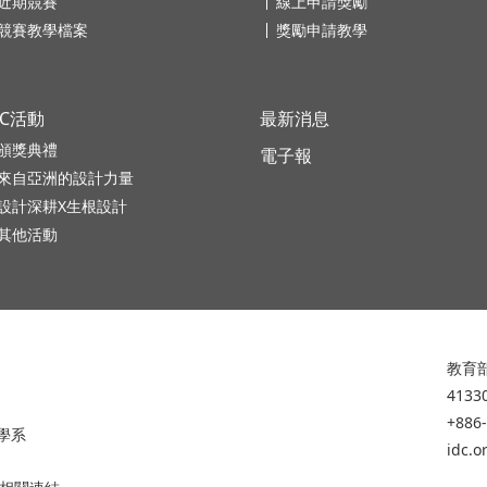
近期競賽
線上申請獎勵
競賽教學檔案
獎勵申請教學
DC活動
最新消息
頒獎典禮
電子報
來自亞洲的設計力量
設計深耕X生根設計
其他活動
教育部
413
+886
學系
idc.