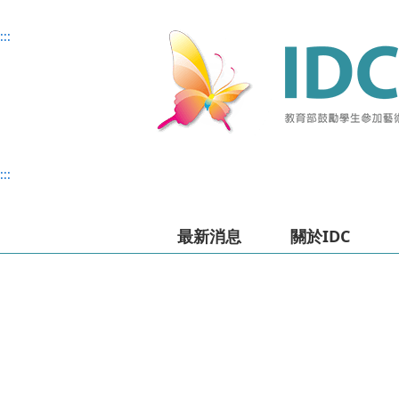
主
主
上
:::
要
要
方
內
內
選
容
容
單
:::
最新消息
關於IDC