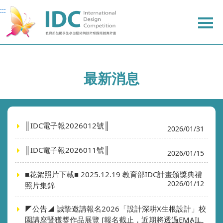
:::
:::
主
主
上
要
要
方
內
內
選
容
容
單
最新消息
║IDC電子報2026012號║
2026/01/31
║IDC電子報2026011號║
2026/01/15
■花絮照片下載■ 2025.12.19 教育部IDC計畫頒獎典禮
2026/01/12
照片集錦
◤公告◢ 誠摯邀請報名2026「設計深耕X生根設計」校
園講座暨獲獎作品展覽 [報名截止，近期將透過EMAIL