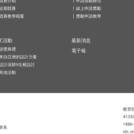
競賽介紹
申請獎勵辦法
近期競賽
線上申請獎勵
競賽教學檔案
獎勵申請教學
DC活動
最新消息
頒獎典禮
電子報
來自亞洲的設計力量
設計深耕X生根設計
其他活動
教育部
413
+886
學系
idc.