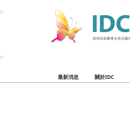
主
主
上
:::
要
要
方
內
內
選
容
容
單
:::
最新消息
關於IDC