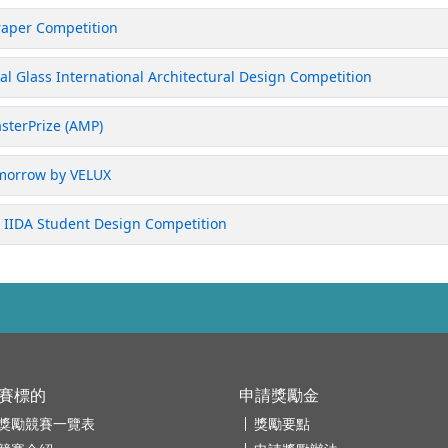
per Competition
 International Architectural Design Competition
terPrize (AMP)
orrow by VELUX
 Student Design Competition
賽標的
申請獎勵金
獎勵競賽一覽表
獎勵要點