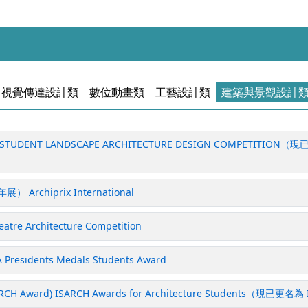
視覺傳達設計類
數位動畫類
工藝設計類
建築與景觀設計
UDENT LANDSCAPE ARCHITECTURE DESIGN COMPETITION（現已更
Archiprix International
re Architecture Competition
sidents Medals Students Award
ward) ISARCH Awards for Architecture Students（現已更名為 I