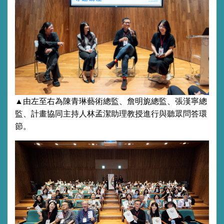
▲由左至右為
陳青琳藝術總監、
詹明旎
總
監、張漢寧
總
監
、計畫協同主持人林孟潔助理教授進行與聽眾問答環
節。