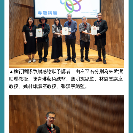
▲執行團隊致贈感謝狀予講者，由左至右分別為
林孟潔
助理教授、
陳青琳藝術總監、
詹明旎
總
監
、
林磐聳講座
教授、
姚村雄講座
教授
、張漢寧
總監
。