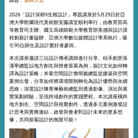
講題：
2026「設計深耕X生根設計」專題講座於5月29日於亞
洲大學附屬現代美術館安藤講堂順利舉行，由教育部高
等教育司主辦、國立高雄師範大學教育部美感與設計課
程創新計畫協辦、亞洲大學數位媒體設計學系執行，吸
引95位師生及設計愛好者參與。
本次講座邀請三位設計傳承講師進行分享。桔禾創意張
漢寧總監以地方創生與燈會策展為例，探討文化如何轉
譯為設計策略；米索空間設計詹明旎總監從建築與空間
案例出發，分享如何將環境限制轉化為設計優勢與永續
思維；深度設計陳青琳藝術總監則透過影像、演出與展
覽策劃經驗，呈現跨域創作的實踐歷程。
本次講座橫跨
地方創生、空間設計與視覺創作，透過多元案例激發設
計思考與實務連結，啟發與會者對設計未來的更多想
像，共同探索設計的無限可能！