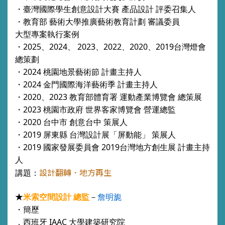
・
臺灣國際學生創意設計大賽 產品設計 評委召集人
・
教育部 藝術大學推廣藝術教育計劃 審議委員
大型專案執行案例
・
2025、2024、 2023、2022、2020、2019台灣燈會
總策劃
・
2024 桃園地景藝術節 計畫主持人
・
2024 金門國際海洋藝術季 計畫主持人
・
2020、2023 教育部體育署 運動產業博覽會 總策展
・
2023 桃園市政府 世界客家博覽會 營運總監
・
2020 台中市 創意台中 策展人
・
2019 屏東縣 台灣設計展「屏動能」 策展人
・
2019 國家發展委員會 2019台灣地方創生展 計畫主持
人
設計翻轉．地方再生
講題：
★
詹明旎
米索空間設計 總監
－
・簡歷
．西班牙 IAAC 大學建築研究院