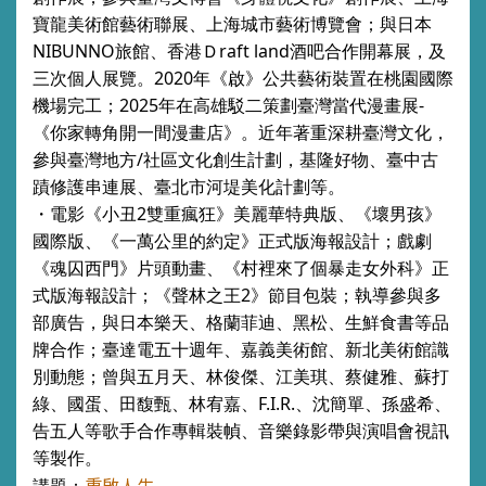
寶龍美術館藝術聯展、上海城市藝術博覽會；與日本
NIBUNNO旅館、香港Ｄraft land酒吧合作開幕展，及
三次個人展覽。2020年《啟》公共藝術裝置在桃園國際
機場完工；2025年在高雄駁二策劃臺灣當代漫畫展-
《你家轉角開一間漫畫店》。近年著重深耕臺灣文化，
參與臺灣地方/社區文化創生計劃，基隆好物、臺中古
蹟修護串連展、臺北市河堤美化計劃等。
・電影《小丑2雙重瘋狂》美麗華特典版、《壞男孩》
國際版、《一萬公里的約定》正式版海報設計；戲劇
《魂囚西門》片頭動畫、《村裡來了個暴走女外科》正
式版海報設計；《聲林之王2》節目包裝；執導參與多
部廣告，與日本樂天、格蘭菲迪、黑松、生鮮食書等品
牌合作；臺達電五十週年、嘉義美術館、新北美術館識
別動態；曾與五月天、林俊傑、江美琪、蔡健雅、蘇打
綠、國蛋、田馥甄、林宥嘉、F.I.R.、沈簡單、孫盛希、
告五人等歌手合作專輯裝幀、音樂錄影帶與演唱會視訊
等製作。
重啟人生