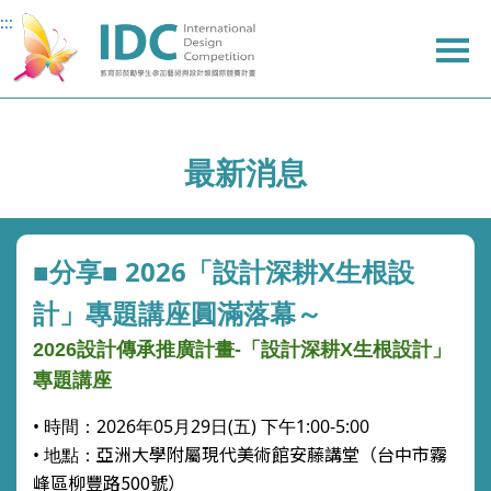
:::
:::
主
主
上
主
要
要
方
要
內
內
選
內
容
容
單
容
最新消息
■分享■ 2026「設計深耕X生根設
計」專題講座圓滿落幕～
2026
設計傳承推廣計畫-
「設計深耕
X
生根設計」
專題講座
• 時間：2026年05月29日(五) 下午1:00-5:00
亞洲大學附屬現代美術館安藤講堂
（台中市霧
• 地點：
峰區柳豐路500號）