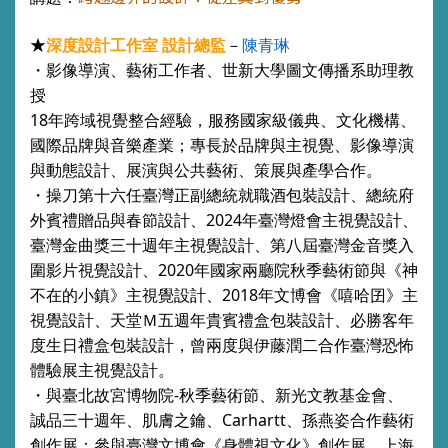
★
陳青琳
深度設計工作室 設計總監
－
・影像導演、藝術工作者、世新大學圖文傳播系助理教
授
18年跨域視覺整合經驗，服務國家級儀典、文化機構、
國際品牌與音樂產業；專長於品牌與主視覺、影像導演
與動態設計、展演與公共藝術、策展與產學合作。
・操刀第十六任臺灣正副總統就職酒包裝設計、總統府
外賓禮贈品與春節設計、2024年臺灣燈會主視覺設計、
臺灣金曲獎三十週年主視覺設計、第八屆臺灣金音獎入
圍影片視覺設計、2020年國家兩廳院秋季藝術節與《神
不在的小鎮》主視覺設計、2018年文博會《嘻哈囝》主
視覺設計、天堂Ｍ五週年貴賓禮盒包裝設計、必勝客年
度生日禮盒包裝設計，曾兩度與伊藤潤二合作臺灣恐怖
體驗展主視覺設計。
・與臺北故宮博物院-秋季藝術節、新光文教基金會、
誠品三十週年、肌膚之鑰、Carhartt、孫燕姿合作藝術
創作展；參與臺灣文博會《身體視文化》創作展、上海