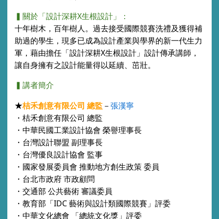
▍關於「設計深耕
X
生根設計」：
十年樹木，百年樹人。過去接受國際競賽洗禮及獲得補
助過的學生，
現多已成為設計產業與學界的新一代生力
軍，藉由擔任「
設計深耕X生根設計」設計傳承講師，
讓自身擁有之設計能量得以延續、茁壯。
▍講者簡介
★
桔禾創意有限公司 總監
－
張漢寧
・桔禾創意有限公司 總監
・
中華民國工業設計協會 榮譽理事長
・
台灣設計聯盟 副理事長
・
台灣優良設計協會 監事
・
國家發展委員會 推動地方創生政策 委員
・
台北市政府 市政顧問
・
交通部 公共藝術 審議委員
・
教育部「IDC 藝術與設計類國際競賽」評委
・
中華文化總會 「總統文化獎」評委