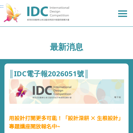
:::
:::
主
主
上
主
要
要
方
要
內
內
選
內
容
容
單
容
最新消息
║IDC電子報2026051號║
用設計打開更多可能！
「設計深耕 × 生根設計」
專題講座開放報名中~