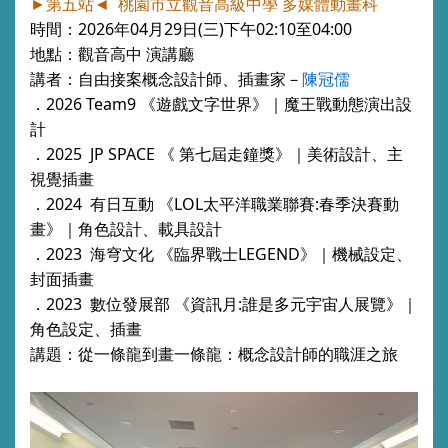
►第五站◄
桃園市立觀音高級中學 多媒體動畫科
時間：
2026
年0
4
月
29
日
(
三
)下
午02
:10
至04
:00
地點：觀音高中 演講廳
講者：
自由接案概念設計師、插畫家
－
陳冠儒
．2026 Team9 《遊戲文字世界》｜魔王戰動態演出設
計
．2025 JP SPACE 《 第七屆走鐘獎》｜美術設計、主
視覺插畫
．2024 有日互動 《LOL太平洋職業聯賽:春季決賽動
畫》｜角色設計、載具設計
．2023 海穹文化 《臨界戰士LEGEND》｜機械設定、
封面插畫
．2023 數位發展部 《資訊月:誰是多元宇宙人展覽》｜
角色設定、插畫
講題：從一條龍到畫一條龍：概念設計師的職涯之旅