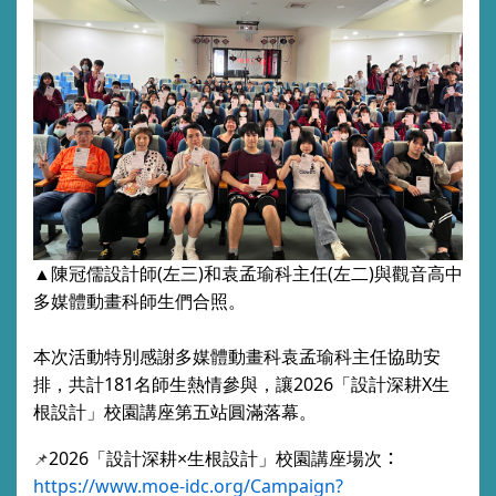
▲
陳冠儒設計師
(左三)和
袁孟瑜
科主任
(
左二
)與
觀音高中
多媒體動畫科師
生們合照。
本次活動特別感謝
多媒體動畫科袁孟瑜
科主任
協助安
排，共計
181
名師生熱情參與，讓2026「設計深耕X生
根設計」校園講座第五
站
圓滿落幕。
：
2026「設計深耕×生根設計」校園講座場次
📌
https://www.moe-idc.org/Campaign?