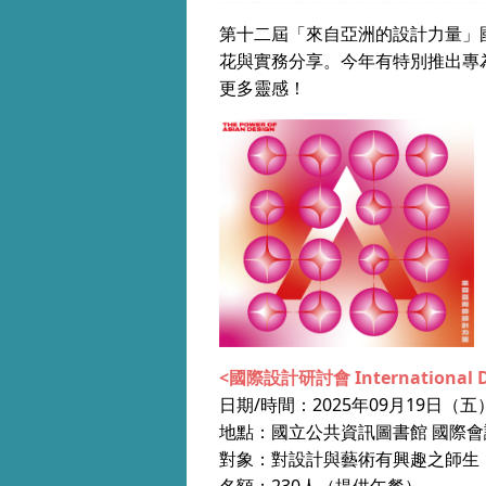
第十二屆「來自亞洲的設計力量」
花與實務分享。今年有
特別推出專
更多靈感！
<國際設計研討會 International De
日期/時間：2025年09月19日（五） 9:
地點：國立公共資訊圖書館 國際會議
對象：對設計與藝術有興趣之師生