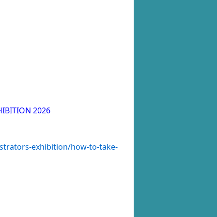
BITION 2026
strators-exhibition/how-to-take-