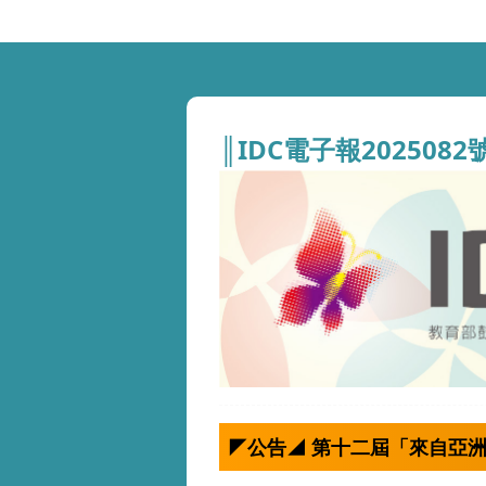
║IDC電子報2025082
◤公告◢ 第十二屆「來自亞