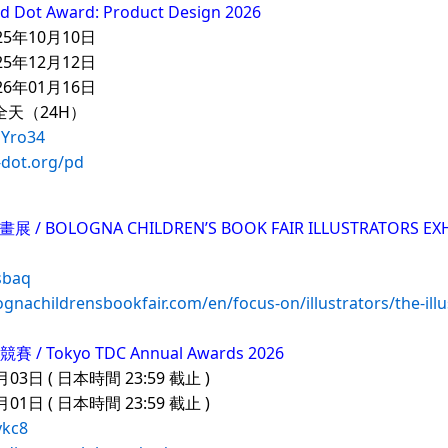
t Award: Product Design 2026
25年10月10日
25年12月12日
26年01月16日
全天（24H）
gYro34
-dot.org/pd
BOLOGNA CHILDREN’S BOOK FAIR ILLUSTRATORS EXHI
vsbaq
gnachildrensbookfair.com/en/focus-on/illustrators/the-illu
 / Tokyo TDC Annual Awards 2026
3日 ( 日本時間 23:59 截止 )
1日 ( 日本時間 23:59 截止 )
vkc8