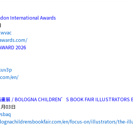
n International Awards
日
7cwvac
aawards.com/
AWARD 2026
日
日
7kuv3p
n.com/en/
 BOLOGNA CHILDREN’S BOOK FAIR ILLUSTRATORS EX
1月03日
vsbaq
ognachildrensbookfair.com/en/focus-on/illustrators/the-ill