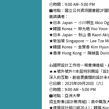
🕘時間：9:00 AM~5:00 PM
🏫地點：國立公共資訊圖書館2F
邀請講者：
★日本 Japan － 小川明生 Akio
★韓國 Korea － 柳允皓 Yoo Yo
★日本 Japan － 秋山 香 Kaori A
★新加坡 Singapore － Lee Tze
★韓國 Korea － 金賢善 Kim Hy
★香港 Hong Kong － 陳綽盈 Doris
👍國際設計工作坊－視覺傳達組
🔥🔥號外號外!!本屆特別開設
深入的互動，創造更廣闊的設計未
🕘日期：2025年09月20日（六）
🕘時間：9:00 AM ~5:00 PM
🏫地點：亞洲大學
招生對象(設計教育組)：高中職及
★建築設計組(1組20人)：韓國 Korea