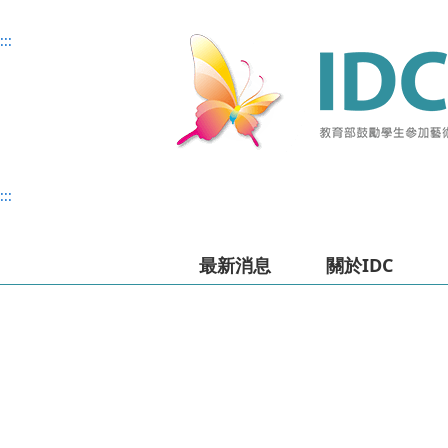
主
主
上
主
:::
要
要
方
要
內
內
選
內
容
容
單
容
:::
最新消息
關於IDC