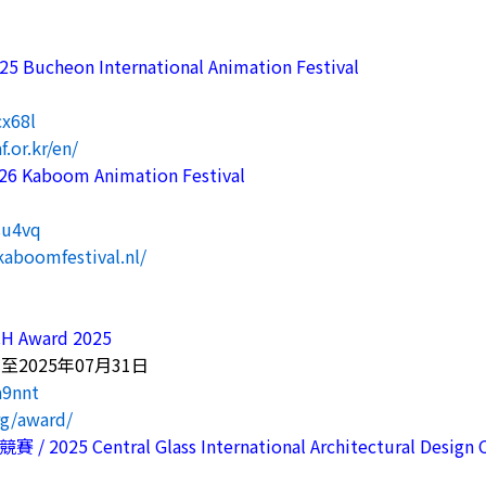
cheon International Animation Festival
日
cx68l
.or.kr/en/
Kaboom Animation Festival
7su4vq
kaboomfestival.nl/
H Award 2025
至2025年07月31日
a9nnt
org/award/
5 Central Glass International Architectural Design 