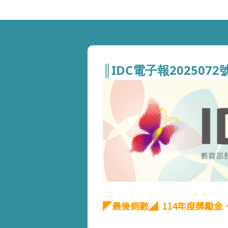
║IDC電子報2025072
◤
最後倒數
◢
114年度獎勵