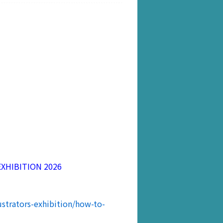
HIBITION 2026
ustrators-exhibition/how-to-