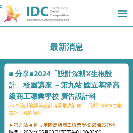
:::
:::
主
主
上
主
要
要
方
要
內
內
選
內
容
容
單
容
最新消息
■ 分享■2024「設計深耕X生根設
計」校園講座 －第九站 國立基隆高
級商工職業學校 廣告設計科
2024
設計戰國策設計傳承推廣計畫－「設計深耕
X
生根
設計」校園講座
►第九站◄
國立基隆高級商工職業學校 廣告設計科
時間：
2024年05月03日(五)下午01:00-03:00