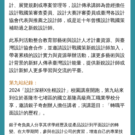
計、展覽規劃或專案管理等，設計傳承講師為曾經擔任
設計戰國策審查委員、設計大賽評審委員或臺灣各設計
協會代表與推薦之設計師，或是近十年曾獲設計戰國策
補助過之新銳設計師。
此系列活動整合教育部藝術與設計人才計畫資源、與臺
灣設計協會合作，並邀請設計戰國策新銳設計師加入，
帶著累積的設計實力與資源舉辦活動，讓更多藝術與設
計背景的新鮮人傳承臺灣設計能量，提供新銳設計師或
設計新鮮人更多學習與交流的平臺。
第九站紀錄：
2024「設計深耕X生根設計」校園講座開跑，第九站來
到位於基隆市七堵區的國立基隆高級商工職業學校分
享，邀請銀子奇創辦人擔任講者，演講題目：「轉職平
面設計的歷程」。
銀子奇負責人分享其求學經歷及從產品設計到平面設計的轉
變。在大學期間，參與在設計公司的實習，增進自己的專業技