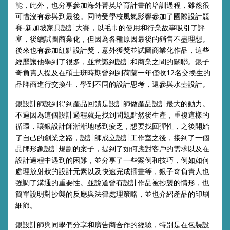
能，此外，也分享參加海外菁英培育計畫的培訓過程，雖然很
可惜沒有參與到最後。同時受學校風氣影響參加了國際設計競
賽-新加坡家具設計大賽，以毛巾的使用和行業故事吸引了評
審，後續試圖商業化，但因為各種原因最後的銷售不盡理想。
後來也有參加紅點設計獎，意外獲獎並試圖商業化作品，這些
經歷讓他學到了很多，並意識到設計和商業之間的關聯。銀子
奇負責人提及在碩士班時期曾到到荷蘭一年僅收12名交換生的
品牌商進行交換生，學到不同的設計思考，還參與水壺設計。
銀設計師說到得到產品回饋是設計師做產品設計最大的動力。
不過因為這個設計過程就是找到問題點然後生產，重複這樣的
循環，讓銀設計師漸漸地感到疲乏，想要找回彈性，之後開始
了自己的創業之路，設計師成立設計工作室之後，接到了一個
品牌形象設計規劃的案子，提到了如何應對客戶的需求以及在
設計過程中遇到的困難，並分享了一些案例和技巧，例如如何
處理放射狀的設計元素以及快速完成插畫等，銀子奇負責人也
強調了溝通的重要性。並說道曾有設計作品被抄襲的情形，也
簡單說明對抄襲的反應與法律處理策略，並也介紹產品的印刷
細節。
銀設計師與同學們分享和廣告商合作的經驗，特別是在包裝設