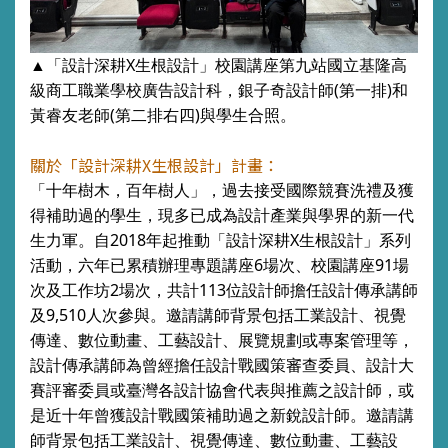
▲
「設計深耕X生根設計」校園講座第九站國立基隆高
級商工職業學校廣告設計科，銀子奇設計師(第一排)和
黃
睿友
老師(第二排右四)與學生合照。
關於「設計深耕
X
生根設計」計畫：
「十年樹木，百年樹人」，過去接受國際競賽洗禮及獲
得補助過的學生，現多已成為設計產業與學界的新一代
生力軍。
自2018年起推動「設計深耕X生根設計」系列
活動，六年已累積辦理專題講座6場次、校園講座91場
次及工作坊2場次，共計113位設計師擔任設計傳承講師
及9,510人次參與。邀請講師背景包括工業設計、視覺
傳達、數位動畫、工藝設計、展覽規劃或專案管理等，
設計傳承講師為曾經擔任設計戰國策審查委員、設計大
賽評審委員或臺灣各設計協會代表與推薦之設計師，或
是近十年曾獲設計戰國策補助過之新銳設計師。
邀請講
師背景包括工業設計、視覺傳達、數位動畫、工藝設