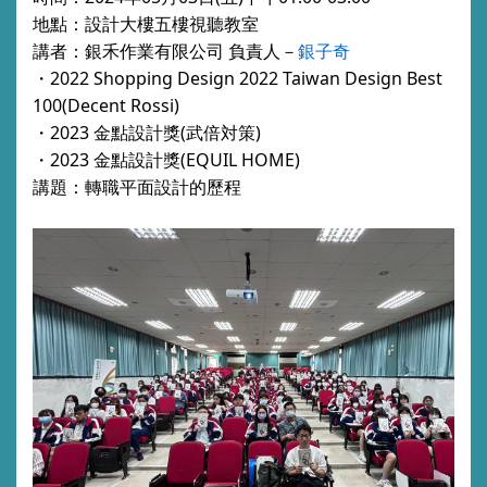
地點：
設計大樓
五樓視聽教室
講者：銀禾作業有限公司 負責人
－
銀子奇
・
2022 Shopping Design 2022 Taiwan Design Best
100(Decent Rossi)
・
2023 金點設計獎(武倍対策)
・
2023 金點設計獎(EQUIL HOME)
講題：轉職平面設計的歷程