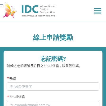
:::
:::
主
主
上
要
要
方
內
內
選
容
容
單
線上申請獎勵
忘記密碼?
請輸入您的帳號及註冊之Email信箱，以重設密碼。
帳號
Email信箱