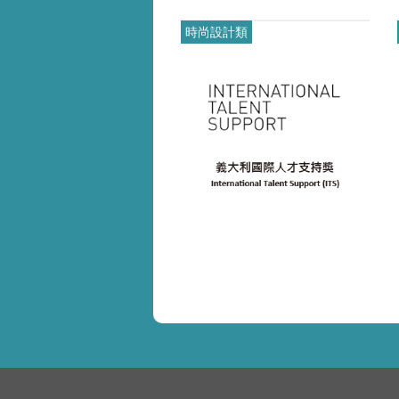
.pd
時尚設計類