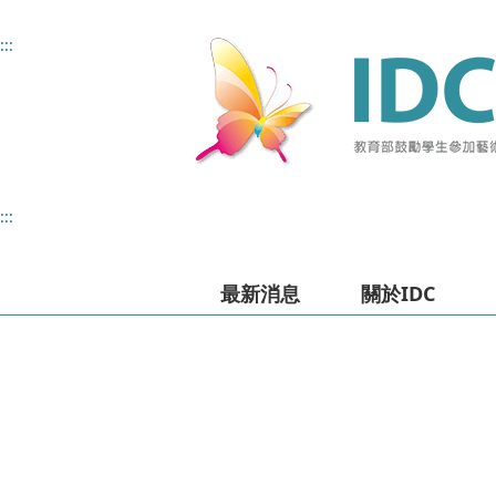
主
主
上
:::
要
要
方
內
內
選
容
容
單
:::
最新消息
關於IDC