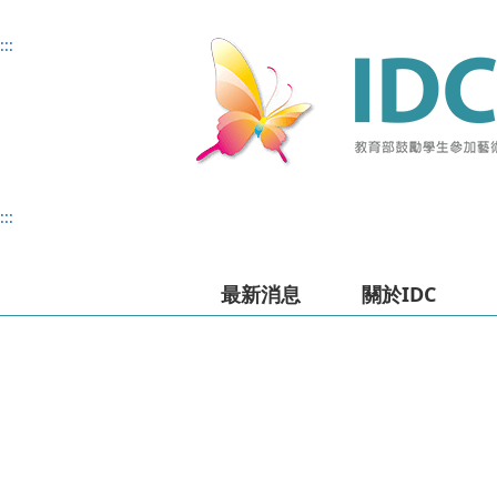
主
主
上
:::
要
要
方
內
內
選
容
容
單
:::
最新消息
關於IDC