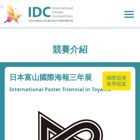
:::
:::
主
主
上
要
要
方
內
內
選
容
容
單
競賽介紹
日本富山國際海報三年展
國際競賽
教學檔案
International Poster Triennial in Toyama