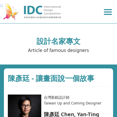
:::
:::
主
主
上
要
要
方
內
內
選
容
容
單
設計名家專文
Article of famous designers
陳彥廷 - 讓畫面說一個故事
台灣新銳設計師
Taiwan Up and Coming Designer
陳彥廷 Chen, Yan-Ting