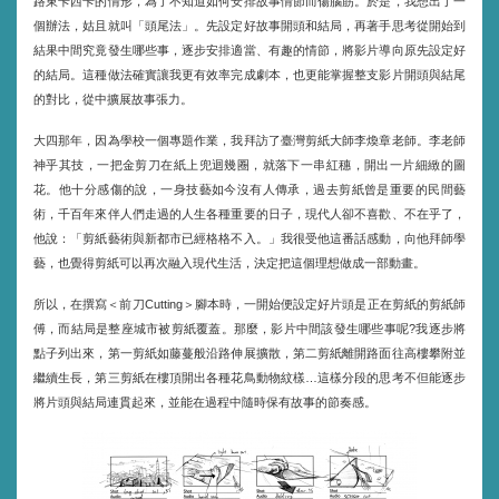
路東卡西卡的情形，為了不知道如何安排故事情節而傷腦筋。於是，我想出了一
個辦法，姑且就叫「頭尾法」。先設定好故事開頭和結局，再著手思考從開始到
結果中間究竟發生哪些事，逐步安排適當、有趣的情節，將影片導向原先設定好
的結局。這種做法確實讓我更有效率完成劇本，也更能掌握整支影片開頭與結尾
的對比，從中擴展故事張力。
大四那年，因為學校一個專題作業，我拜訪了臺灣剪紙大師李煥章老師。李老師
神乎其技，一把金剪刀在紙上兜迴幾圈，就落下一串紅穗，開出一片細緻的圖
花。他十分感傷的說，一身技藝如今沒有人傳承，過去剪紙曾是重要的民間藝
術，千百年來伴人們走過的人生各種重要的日子，現代人卻不喜歡、不在乎了，
他說：「剪紙藝術與新都市已經格格不入。」我很受他這番話感動，向他拜師學
藝，也覺得剪紙可以再次融入現代生活，決定把這個理想做成一部動畫。
所以，在撰寫＜前刀
＞腳本時，一開始便設定好片頭是正在剪紙的剪紙師
Cutting
傅，而結局是整座城市被剪紙覆蓋。那麼，影片中間該發生哪些事呢
我逐步將
?
點子列出來，第一剪紙如藤蔓般沿路伸展擴散，第二剪紙離開路面往高樓攀附並
繼續生長，第三剪紙在樓頂開出各種花鳥動物紋樣
這樣分段的思考不但能逐步
…
將片頭與結局連貫起來，並能在過程中隨時保有故事的節奏感。