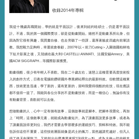
收錄2014年專輯
我從十幾歲高職開始，學的就是平面設計，後來到紐約唸碩士，仍是選平面設
計。不過，我的第一個國際獎項，卻是從動畫開始。雖然不是動畫系所出身，但
因為對它很有興趣，我買書自修、也去旁聽了一些課，還厚著臉皮四處向前輩請
教。我想毅力足夠時，幸運就會眷顧，
年以＜前刀
＞入圍德國柏林地
2007
Cutting
下短片影展之後，又陸續在義大利
、法國安錫
、美
I CASTELLI ANIMATI
Annecy
國
等國際影展獲獎。
ACM SIGGRAPH…
動畫很酷，很少有年輕人不喜歡。我在二十歲左右，迷戀上這種需要高度技術投
入的創作方式，日夜在電腦前鑽研國外專業網站釋出的最新特效。但軟體這種東
西，技術更迭迅速，學了新的，還有更新的，當時我覺得很酷的炫技，現在應該
都不值得一提了。我能與各位分享的不是動畫技術，而是一種信心，無論你有沒
有動畫背景，喜歡就可以去做。
想做動畫的人，心中一定有個有故事，這個故事就是腳本。把腳本視覺化，再加
上「時間」這個敘事元素，就能成為動畫短片。為了讓畫面說更多故事，或者為
了讓畫面說得更到位，我們才需要去學那麼多的運鏡技巧、剪輯和特效。我不能
告訴你這些不重要，這些技術層面就像是武士的佩刀，當然越講究越好，但凡人
得了倚天劍屠龍刀，又能幹出什麼事業來呢
說得玄一點，成為大俠一切的根本
?