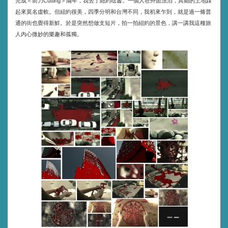
完成＜前刀
＞隔年，我去了紐約唸書。一個人在外面漂泊，異鄉的土地踩
Cutting
起來莫名虛軟。但紐約很美，四季分明和台灣不同，我初來乍到，就是過一條普
通的街也覺得新鮮。於是突然想做支短片，拍一拍紐約的景色，講一講我這種旅
人內心微妙的樂趣和孤獨。