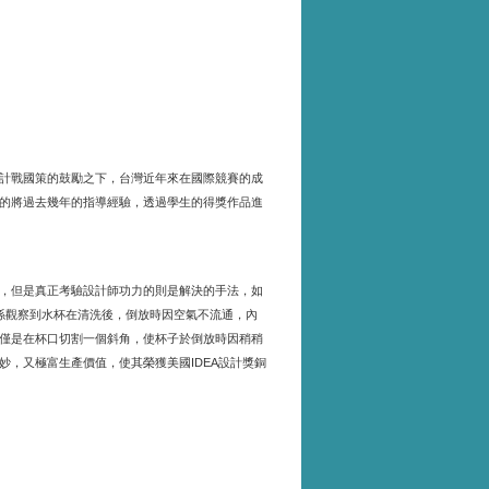
計戰國策的鼓勵之下，台灣近年來在國際競賽的成
的將過去幾年的指導經驗，透過學生的得獎作品進
，但是真正考驗設計師功力的則是解決的手法，如
係觀察到水杯在清洗後，倒放時因空氣不流通，內
僅是在杯口切割一個斜角，使杯子於倒放時因稍稍
妙，又極富生產價值，使其榮獲美國
設計獎銅
IDEA