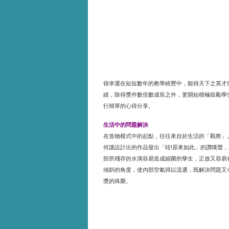
很幸運在短短數年的教學經歷中，能得天下之英才
績，除得獎件數倍數成長之外，更開始積極鼓勵學
行簡單的心得分享。
生活中的問題解決
在造物模式中的起點，往往來自於生活的「觀察」
何讓設計出的作品發出「哇
原來如此」的讚嘆聲，
!
部所殘存的水滴容易造成細菌的孳生，正放又容易
傾斜的角度，使內部空氣得以流通，既解決問題又
獎的殊榮。