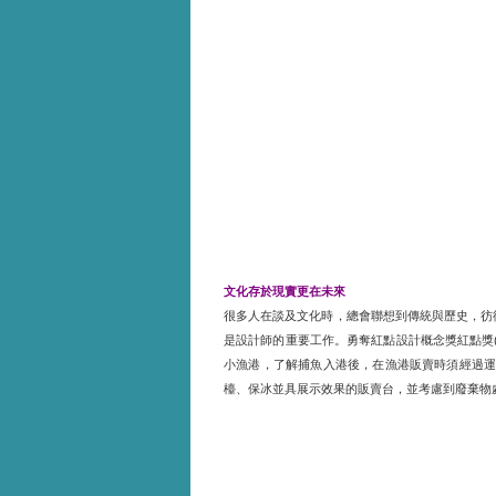
文化存於現實更在未來
很多人在談及文化時，總會聯想到傳統與歷史，彷
是設計師的重要工作。勇奪紅點設計概念獎紅點獎
小漁港，了解捕魚入港後，在漁港販賣時須經過
檯、保冰並具展示效果的販賣台，並考慮到廢棄物