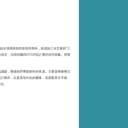
如水滴湧泉狀的茶壺與茶杯，組成如三水交會的
三
”
的肯定，但得到國內
設計獎的佳作鼓勵。而將
OTOP
的議題，變成他們專題創作的來源。主要是將麻將文
設計製作，以更具現代化的圖樣，並搭配英文字樣。
際化。