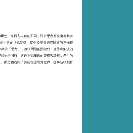
感困惑，東西方人種的不同，設計思考應該也有其差
使用者的行為架構，從中發現傳統漢民族的造物模
象徵的「思考」，釐清問題的關鍵點，並思考解決的
些器物的同時，透過物我關係的架構與詮釋，產生的
」。因造物者除了要能體認現實世界，從事造物創作