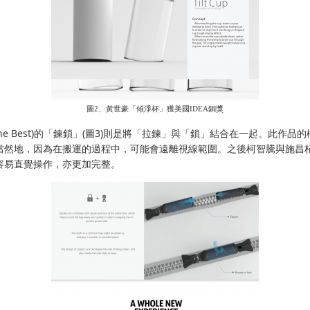
圖2、黃世豪「傾淨杯」獲美國IDEA銅獎
he Best)
的「鍊鎖」
(
圖
3)
則是將「拉鍊」與「鎖」結合在一起。此作品的
當然地，因為在搬運的過程中，可能會遠離視線範圍。之後柯智騰與施昌
容易直覺操作，亦更加完整。