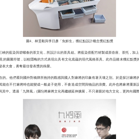
圖4、林旻毅與李日彥「魚鮮生」獲紅點設計概念獎紅點獎
三峽的藍染與碧螺春的茶文化，所設計出的茶具組。將藍染搭配竹材製成茶壺座、茶托，加上
見的圖騰符號，以較隱晦的方式表現出具有文化底蘊的現代風格茶具。此作品雖未獲紅點獎
發表大會，勇奪最佳發表獎的殊榮。
在的。他們看到國外對橋牌所抱持的觀感與國人對麻將的印象有著天壤之別。於是探討麻將
其能在不打麻將時也能變成一般桌子使用，不會造成空間與物品的浪費。此外也將麻將重新
與其中。透過「九降風」
圖
將麻將文化再繼續延伸擴展，不只著眼於地方文化，更跨向國
(
5)