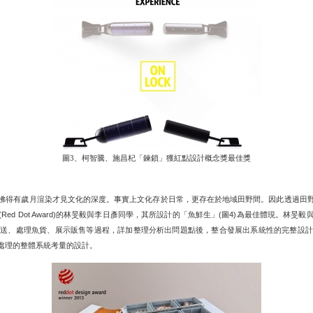
圖3、柯智騰、施昌杞「鍊鎖」獲紅點設計概念獎最佳獎
彿得有歲月渲染才見文化的深度。事實上文化存於日常，更存在於地域田野間。因此透過田
的林旻毅與李日彥同學，其所設計的「魚鮮生」
圖
為最佳體現。林旻毅
(Red Dot Award)
(
4)
運送、處理魚貨、展示販售等過程，詳加整理分析出問題點後，整合發展出系統性的完整設計
處理的整體系統考量的設計。