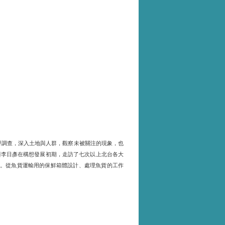
野調查，深入土地與人群，觀察未被關注的現象，也
與李日彥在構想發展初期，走訪了七次以上北台各大
。從魚貨運輸用的保鮮箱體設計、處理魚貨的工作