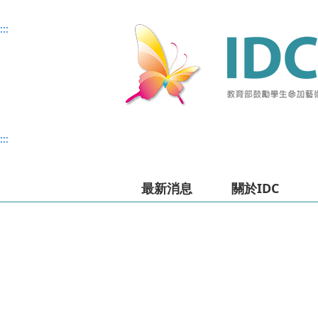
主
主
上
:::
要
要
方
內
內
選
容
容
單
:::
最新消息
關於IDC