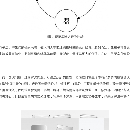
圖1、傳統工匠之造物思維
而教之。學生們的優良表現，使大同大學能連續獲得國際設計競賽大獎的肯定。並在教育部設
生將成果實體化，將創意概念轉化為創業生產製造，發揮其更大的價值。在此，很榮幸且惶恐
。而「發現問題，進而解決問題」可說是設計的原點。然而在日常生活中有許多的問題被發現
則是非常困難的挑戰。透過黃士豪的作品「傾淨杯」
圖
中可得到最佳的詮釋，黃士豪同學
(
2)
有落塵飛入，因此通常會需要「杯架」將杯子架高使內部空氣流通。而「傾淨杯」的解決方式
省去杯架，且以最簡單的方式來達成，容易生產製造，不會增加額外成本，作品因解決手法巧