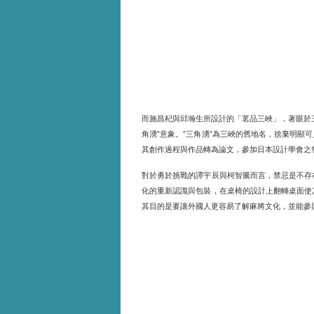
而施昌杞與邱瀚生所設計的「茗品三峽」，著眼於
角湧
意象。
三角湧
為三峽的舊地名，捨棄明顯可
”
”
”
其創作過程與作品轉為論文，參加日本設計學會之
對於勇於挑戰的譚宇辰與柯智騰而言，禁忌是不存
化的重新認識與包裝，在桌椅的設計上翻轉桌面使
其目的是要讓外國人更容易了解麻將文化，並能參